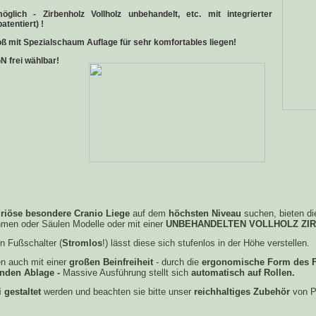
glich - Zirbenholz Vollholz unbehandelt, etc. mit integrierter
atentiert) !
oß mit
Spezialschaum Auflage
für sehr komfortables liegen!
 frei wählbar!
riöse besondere Cranio Liege
auf dem
höchsten Niveau
suchen, bieten di
hmen oder Säulen Modelle oder mit einer
UNBEHANDELTEN VOLLHOLZ ZIR
n Fußschalter (
Stromlos
!) lässt diese sich stufenlos in der Höhe verstellen.
n auch mit einer
großen Beinfreiheit
- durch die
ergonomische Form des F
fenden Ablage -
Massive Ausführung stellt sich
automatisch auf Rollen.
 gestaltet
werden und beachten sie bitte unser
reichhaltiges Zubehör
von Po