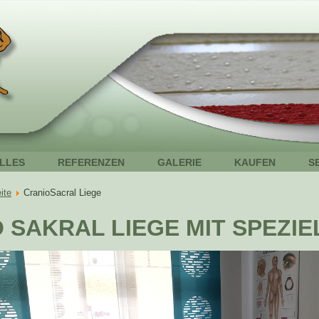
LLES
REFERENZEN
GALERIE
KAUFEN
S
ite
CranioSacral Liege
 SAKRAL LIEGE MIT SPEZI