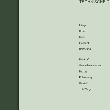
TECHNISCHE DATE
Länge
Breite
Höhe
Gewicht
Belastung
Hubkraft
Verstellzeit in./max.
Bezug
Polsterung
Gestell
TÜV-Siegel