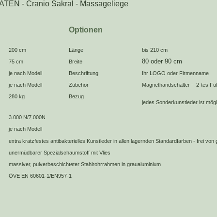
N - Cranio Sakral - Massageliege
Optionen
200 cm
Länge
bis 210 cm
80 oder 90 cm
75 cm
Breite
je nach Modell
Beschriftung
Ihr LOGO oder Firmenname
je nach Modell
Zubehör
Magnethandschalter - 2-tes Fu
280 kg
Bezug
jedes Sonderkunstleder ist mögl
3.000 N/7.000N
je nach Modell
extra kratzfestes antibakterielles Kunstleder in allen lagernden Standardfarben - frei von
unermüdbarer Spezialschaumstoff mit Vlies
massiver, pulverbeschichteter Stahlrohrrahmen in graualuminium
ÖVE EN 60601-1/EN957-1