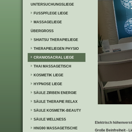
UNTERSUCHUNGSLIEGE
FUSSPFLEGE LIEGE
MASSAGELIEGE
ÜBERGROSS
SHIATSU THERAPIELIEGE
THERAPIELIEGEN PHYSIO
CRANIOSACRAL LIEGE
THAI MASSAGETISCH
KOSMETIK LIEGE
HYPNOSE LIEGE
SÄULE ZIRBEN ENERGIE
SÄULE THERAPIE RELAX
SÄULE KOSMETIK-BEAUTY
SÄULE WELLNESS
Elektrisch höhenverst
HNG90 MASSAGETISCHE
Große Beinfreiheit - 