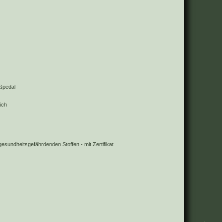
ßpedal
ich
 gesundheitsgefährdenden Stoffen - mit Zertifikat